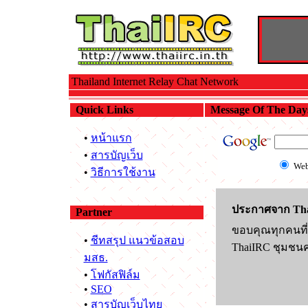
Thailand Internet Relay Chat Network
Quick Links
Message Of The Day
•
หน้าแรก
•
สารบัญเว็บ
We
•
วิธีการใช้งาน
ประกาศจาก Tha
Partner
ขอบคุณทุกคนที่
•
ชีทสรุป แนวข้อสอบ
ThaiIRC ชุมชนค
มสธ.
•
โฟกัสฟิล์ม
•
SEO
•
สารบัญเว็บไทย